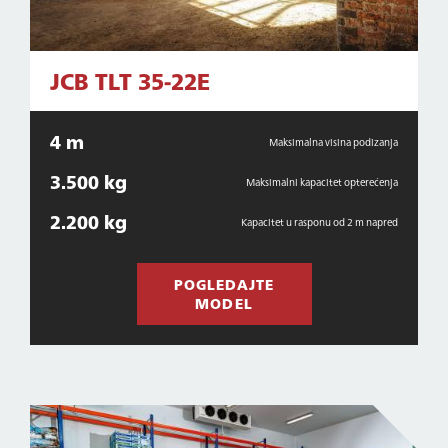
JCB TLT 35-22E
4 m
Maksimalna visina podizanja
3.500 kg
Maksimalni kapacitet opterećenja
2.200 kg
Kapacitet u rasponu od 2 m napred
POGLEDAJTE
MODEL