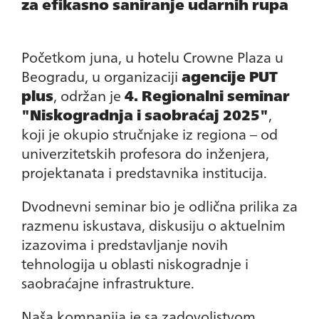
za efikasno saniranje udarnih rupa
Početkom juna, u hotelu Crowne Plaza u
Beogradu, u organizaciji
agencije PUT
plus
, održan je
4. Regionalni seminar
"Niskogradnja i saobraćaj 2025"
,
koji je okupio stručnjake iz regiona – od
univerzitetskih profesora do inženjera,
projektanata i predstavnika institucija.
Dvodnevni seminar bio je odlična prilika za
razmenu iskustava, diskusiju o aktuelnim
izazovima i predstavljanje novih
tehnologija u oblasti niskogradnje i
saobraćajne infrastrukture.
Naša kompanija je sa zadovoljstvom