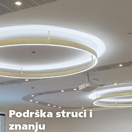
Podrška struci i
znanju