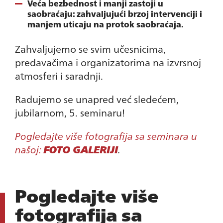
Veća bezbednost i manji zastoji u
saobraćaju: zahvaljujući brzoj intervenciji i
manjem uticaju na protok saobraćaja.
Zahvaljujemo se svim učesnicima,
predavačima i organizatorima na izvrsnoj
atmosferi i saradnji.
Radujemo se unapred već sledećem,
jubilarnom, 5. seminaru!
Pogledajte više fotografija sa seminara u
našoj:
FOTO GALERIJI
.
Pogledajte više
fotografija sa