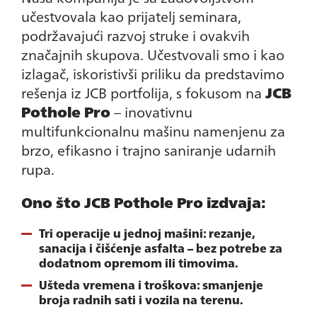
učestvovala kao prijatelj seminara,
podržavajući razvoj struke i ovakvih
značajnih skupova. Učestvovali smo i kao
izlagač, iskoristivši priliku da predstavimo
rešenja iz JCB portfolija, s fokusom na
JCB
Pothole Pro
– inovativnu
multifunkcionalnu mašinu namenjenu za
brzo, efikasno i trajno saniranje udarnih
rupa.
Ono što JCB Pothole Pro izdvaja:
Tri operacije u jednoj mašini: rezanje,
sanacija i čišćenje asfalta – bez potrebe za
dodatnom opremom ili timovima.
Ušteda vremena i troškova: smanjenje
broja radnih sati i vozila na terenu.