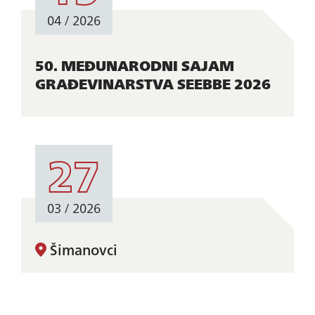
04 / 2026
50. MEĐUNARODNI SAJAM
GRAĐEVINARSTVA SEEBBE 2026
27
03 / 2026
IMAM
PITANJE
Šimanovci
Otvoren konkurs za Prodavca
rezervnih delova u