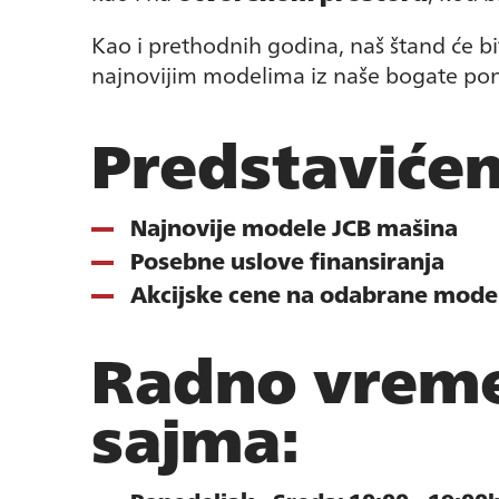
Kao i prethodnih godina, naš štand će b
najnovijim modelima iz naše bogate po
Predstaviće
Najnovije modele JCB mašina
Posebne uslove finansiranja
Akcijske cene na odabrane mode
Radno vrem
sajma: