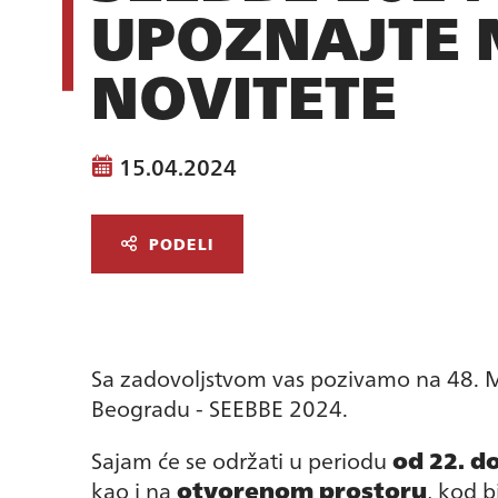
UPOZNAJTE 
NOVITETE
15.04.2024
PODELI
Sa zadovoljstvom vas pozivamo na 48. 
Beogradu - SEEBBE 2024.
Sajam
će se održati u periodu
od 22. do
kao i na
otvorenom prostoru
, kod b