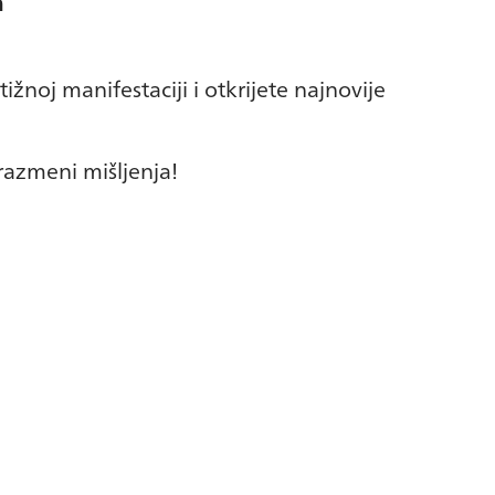
h
ižnoj manifestaciji i otkrijete najnovije
razmeni mišljenja!