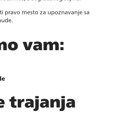
iti pravo mesto za upoznavanje sa
nude.
mo vam:
le
e
trajanja