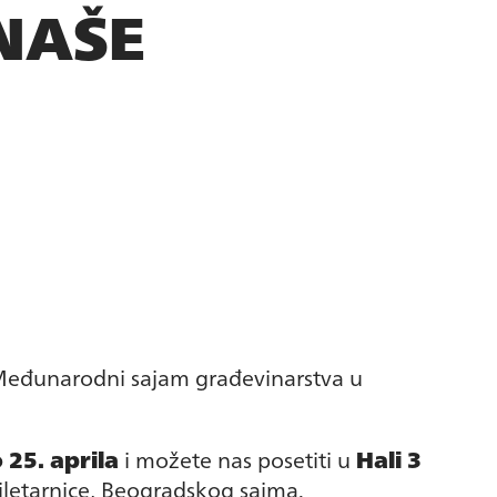
NAŠE
Međunarodni sajam građevinarstva u
 25. aprila
i možete nas posetiti u
Hali 3
iletarnice, Beogradskog sajma.