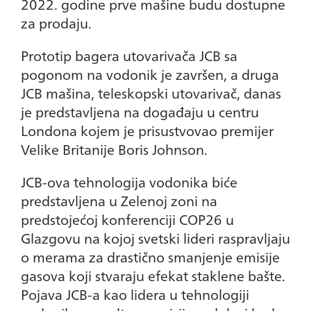
2022. godine prve mašine budu dostupne
za prodaju.
Prototip bagera utovarivača JCB sa
pogonom na vodonik je završen, a druga
JCB mašina, teleskopski utovarivač, danas
je predstavljena na događaju u centru
Londona kojem je prisustvovao premijer
Velike Britanije Boris Johnson.
JCB-ova tehnologija vodonika biće
predstavljena u Zelenoj zoni na
predstojećoj konferenciji COP26 u
Glazgovu na kojoj svetski lideri raspravljaju
o merama za drastično smanjenje emisije
gasova koji stvaraju efekat staklene bašte.
Pojava JCB-a kao lidera u tehnologiji