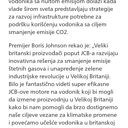
vodonika sa nultom emisijom dolazi kada
vlade širom sveta predstavljaju strategije
za razvoj infrastrukture potrebne za
podršku korišćenju vodonika sa ciljem
smanjenje emisije CO2.
Premijer Boris Johnson rekao je: „Veliki
britanski proizvođači poput JCB-a razvijaju
inovativna rešenja za smanjenje emisije
štetnih gasova i unapređenje zelene
industrijske revolucije u Velikoj Britaniji.
Bilo je fantastično videti super efikasne
JCB-ove motore na vodonik koji bi mogli
da izmene proizvodnju u Velikoj Britaniji
kako bi nam pomogli da brzo dostignemo
naše ciljeve vezane za klimatske promene
i povećamo učešće vodonika u britanskoj