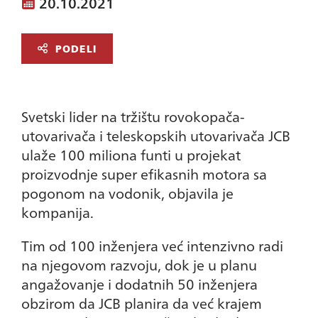
20.10.2021
PODELI
Svetski lider na tržištu rovokopača-
utovarivača i teleskopskih utovarivača JCB
ulaže 100 miliona funti u projekat
proizvodnje super efikasnih motora sa
pogonom na vodonik, objavila je
kompanija.
Tim od 100 inženjera već intenzivno radi
na njegovom razvoju, dok je u planu
angažovanje i dodatnih 50 inženjera
obzirom da JCB planira da već krajem