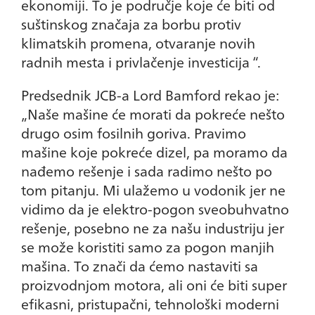
ekonomiji. To je područje koje će biti od
suštinskog značaja za borbu protiv
klimatskih promena, otvaranje novih
radnih mesta i privlačenje investicija “.
Predsednik JCB-a Lord Bamford rekao je:
„Naše mašine će morati da pokreće nešto
drugo osim fosilnih goriva. Pravimo
mašine koje pokreće dizel, pa moramo da
nađemo rešenje i sada radimo nešto po
tom pitanju. Mi ulažemo u vodonik jer ne
vidimo da je elektro-pogon sveobuhvatno
rešenje, posebno ne za našu industriju jer
se može koristiti samo za pogon manjih
mašina. To znači da ćemo nastaviti sa
proizvodnjom motora, ali oni će biti super
efikasni, pristupačni, tehnološki moderni