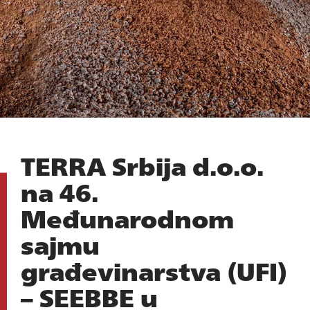
TERRA Srbija d.o.o.
na 46.
Međunarodnom
sajmu
građevinarstva (UFI)
– SEEBBE u