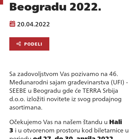
Beogradu 2022.
20.04.2022
PODELI
Sa zadovoljstvom Vas pozivamo na 46.
Međunarodni sajam građevinarstva (UFI) -
SEEBE u Beogradu gde će TERRA Srbija
d.o.o. izložiti novitete iz svog prodajnog
asortimana.
Očekujemo Vas na našem štandu u
Hali
3
i u otvorenom prostoru kod biletarnice u
periodu
od 27. do 30. aprila 2022.