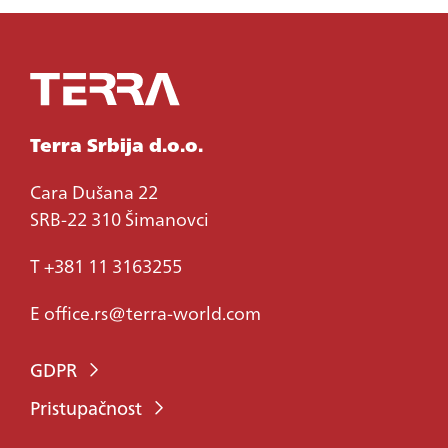
Terra Srbija d.o.o.
Cara Dušana 22
SRB-22 310 Šimanovci
T +381 11 3163255
E
office.rs@terra-world.com
GDPR
Pristupačnost