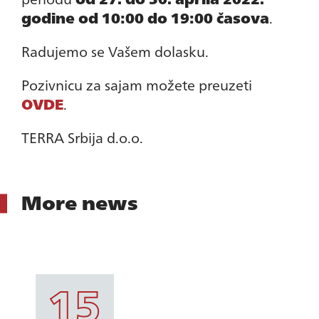
godine od 10:00 do 19:00 časova
.
Radujemo se Vašem dolasku.
Pozivnicu za sajam možete preuzeti
OVDE
.
TERRA Srbija d.o.o.
More news
15